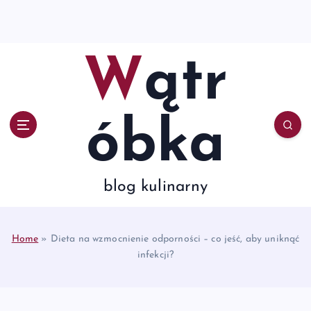
S
k
i
p
Wątr
t
o
c
o
óbka
n
t
e
n
blog kulinarny
t
Home
»
Dieta na wzmocnienie odporności – co jeść, aby uniknąć
infekcji?