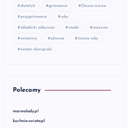
dietetyk
gotowanie
Owoce morza
przygotowanie
ryby
składniki odżywcze
smaki
warzywa
witaminy
zdrowie
świeże ryby
świeże skorupiaki
Polecamy
marmolady.pl
kuchnia-swiata.pl