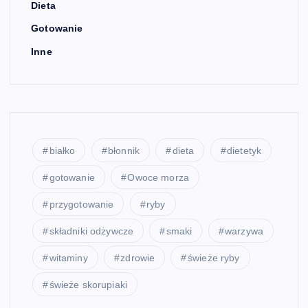
Dieta
Gotowanie
Inne
białko
błonnik
dieta
dietetyk
gotowanie
Owoce morza
przygotowanie
ryby
składniki odżywcze
smaki
warzywa
witaminy
zdrowie
świeże ryby
świeże skorupiaki