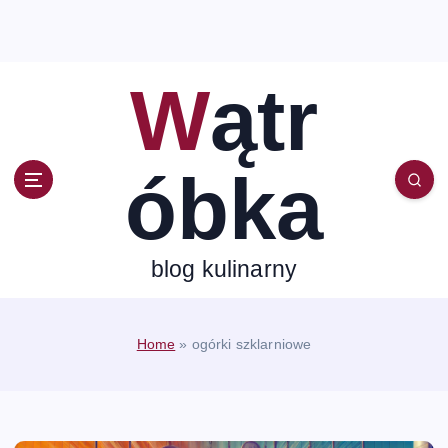
S
k
i
p
Wątr
t
o
c
óbka
o
n
t
e
n
blog kulinarny
t
Home
»
ogórki szklarniowe