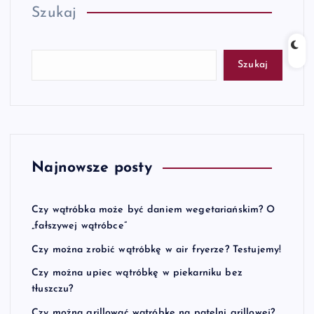
Szukaj
Szukaj
Najnowsze posty
Czy wątróbka może być daniem wegetariańskim? O
„fałszywej wątróbce”
Czy można zrobić wątróbkę w air fryerze? Testujemy!
Czy można upiec wątróbkę w piekarniku bez
tłuszczu?
Czy można grillować wątróbkę na patelni grillowej?