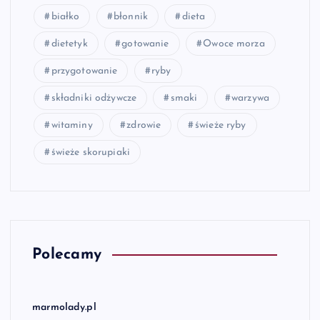
białko
błonnik
dieta
dietetyk
gotowanie
Owoce morza
przygotowanie
ryby
składniki odżywcze
smaki
warzywa
witaminy
zdrowie
świeże ryby
świeże skorupiaki
Polecamy
marmolady.pl