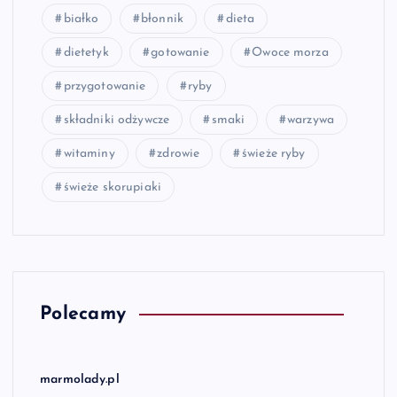
białko
błonnik
dieta
dietetyk
gotowanie
Owoce morza
przygotowanie
ryby
składniki odżywcze
smaki
warzywa
witaminy
zdrowie
świeże ryby
świeże skorupiaki
Polecamy
marmolady.pl