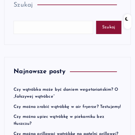
Szukaj
Szukaj
Najnowsze posty
Czy wątróbka może być daniem wegetariańskim? O
„fałszywej wątróbce”
Czy można zrobić wątróbkę w air fryerze? Testujemy!
Czy można upiec wątróbkę w piekarniku bez
tłuszczu?
Czy można grillować wątróbkę na patelni grillowej?