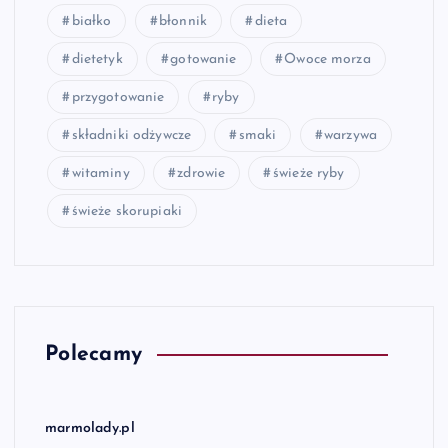
białko
błonnik
dieta
dietetyk
gotowanie
Owoce morza
przygotowanie
ryby
składniki odżywcze
smaki
warzywa
witaminy
zdrowie
świeże ryby
świeże skorupiaki
Polecamy
marmolady.pl