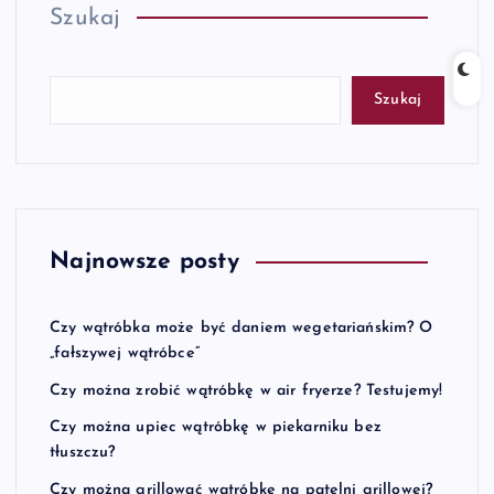
Szukaj
Szukaj
Najnowsze posty
Czy wątróbka może być daniem wegetariańskim? O
„fałszywej wątróbce”
Czy można zrobić wątróbkę w air fryerze? Testujemy!
Czy można upiec wątróbkę w piekarniku bez
tłuszczu?
Czy można grillować wątróbkę na patelni grillowej?