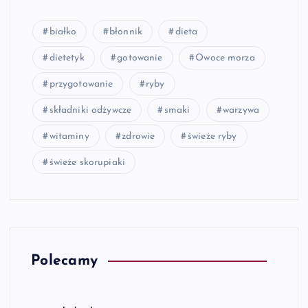
białko
błonnik
dieta
dietetyk
gotowanie
Owoce morza
przygotowanie
ryby
składniki odżywcze
smaki
warzywa
witaminy
zdrowie
świeże ryby
świeże skorupiaki
Polecamy