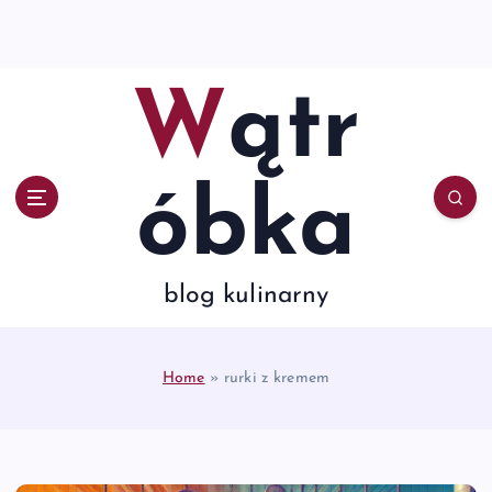
S
k
i
p
Wątr
t
o
c
o
óbka
n
t
e
n
blog kulinarny
t
Home
»
rurki z kremem