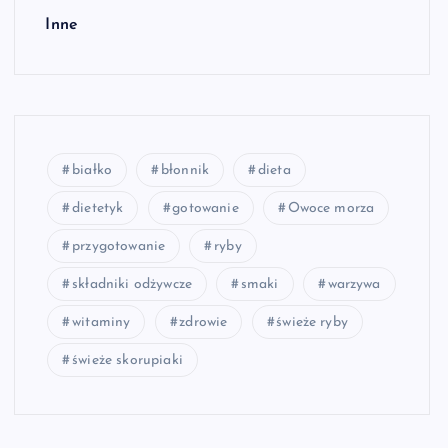
Inne
białko
błonnik
dieta
dietetyk
gotowanie
Owoce morza
przygotowanie
ryby
składniki odżywcze
smaki
warzywa
witaminy
zdrowie
świeże ryby
świeże skorupiaki