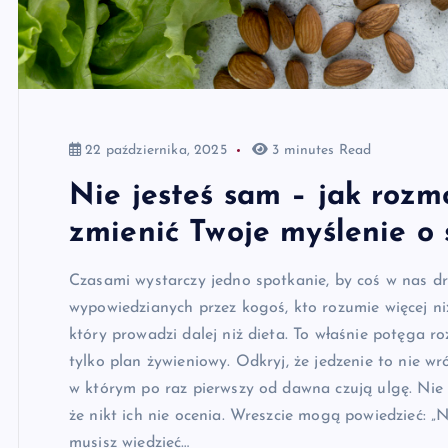
22 października, 2025
3 minutes Read
Nie jesteś sam – jak roz
zmienić Twoje myślenie o 
Czasami wystarczy jedno spotkanie, by coś w nas dr
wypowiedzianych przez kogoś, kto rozumie więcej niż 
który prowadzi dalej niż dieta. To właśnie potęga ro
tylko plan żywieniowy. Odkryj, że jedzenie to nie w
w którym po raz pierwszy od dawna czują ulgę. Nie d
że nikt ich nie ocenia. Wreszcie mogą powiedzieć: „N
musisz wiedzieć…