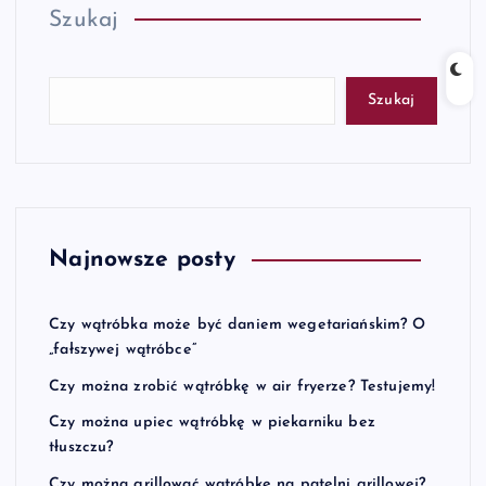
Szukaj
Szukaj
Najnowsze posty
Czy wątróbka może być daniem wegetariańskim? O
„fałszywej wątróbce”
Czy można zrobić wątróbkę w air fryerze? Testujemy!
Czy można upiec wątróbkę w piekarniku bez
tłuszczu?
Czy można grillować wątróbkę na patelni grillowej?