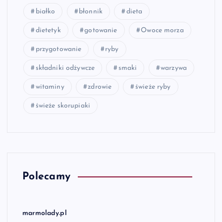
białko
błonnik
dieta
dietetyk
gotowanie
Owoce morza
przygotowanie
ryby
składniki odżywcze
smaki
warzywa
witaminy
zdrowie
świeże ryby
świeże skorupiaki
Polecamy
marmolady.pl