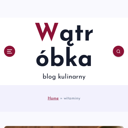
S
k
i
p
Wątr
t
o
c
o
óbka
n
t
e
n
blog kulinarny
t
Home
»
witaminy