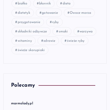
białko
błonnik
dieta
dietetyk
gotowanie
Owoce morza
przygotowanie
ryby
składniki odżywcze
smaki
warzywa
witaminy
zdrowie
świeże ryby
świeże skorupiaki
Polecamy
marmolady.pl