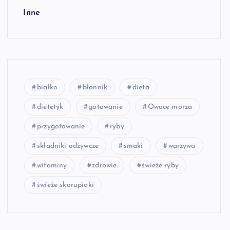
Inne
białko
błonnik
dieta
dietetyk
gotowanie
Owoce morza
przygotowanie
ryby
składniki odżywcze
smaki
warzywa
witaminy
zdrowie
świeże ryby
świeże skorupiaki