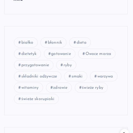
białko
błonnik
dieta
dietetyk
gotowanie
Owoce morza
przygotowanie
ryby
składniki odżywcze
smaki
warzywa
witaminy
zdrowie
świeże ryby
świeże skorupiaki