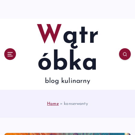
S
k
i
p
Wątr
t
o
c
o
óbka
n
t
e
n
blog kulinarny
t
Home
»
konserwanty