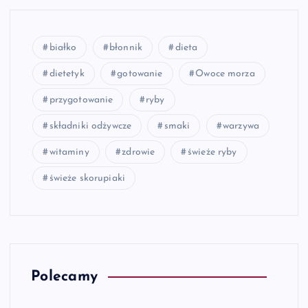
białko
błonnik
dieta
dietetyk
gotowanie
Owoce morza
przygotowanie
ryby
składniki odżywcze
smaki
warzywa
witaminy
zdrowie
świeże ryby
świeże skorupiaki
Polecamy