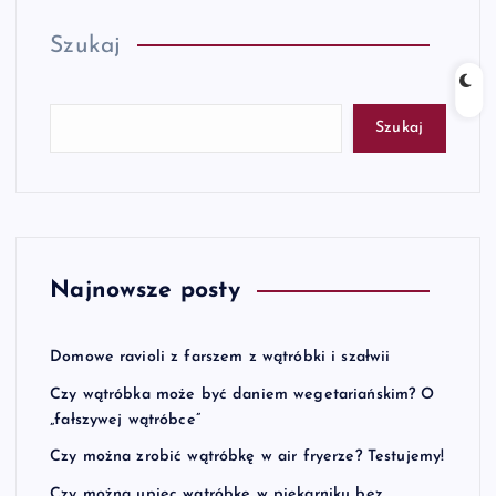
Szukaj
Szukaj
Najnowsze posty
Domowe ravioli z farszem z wątróbki i szałwii
Czy wątróbka może być daniem wegetariańskim? O
„fałszywej wątróbce”
Czy można zrobić wątróbkę w air fryerze? Testujemy!
Czy można upiec wątróbkę w piekarniku bez