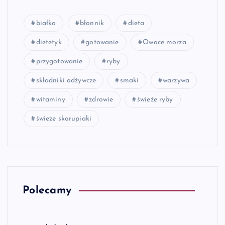
białko
błonnik
dieta
dietetyk
gotowanie
Owoce morza
przygotowanie
ryby
składniki odżywcze
smaki
warzywa
witaminy
zdrowie
świeże ryby
świeże skorupiaki
Polecamy