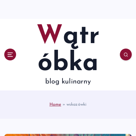
S
k
i
p
Wątr
t
o
c
o
óbka
n
t
e
n
blog kulinarny
t
Home
»
wskazówki