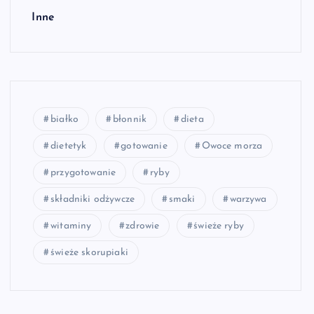
Inne
białko
błonnik
dieta
dietetyk
gotowanie
Owoce morza
przygotowanie
ryby
składniki odżywcze
smaki
warzywa
witaminy
zdrowie
świeże ryby
świeże skorupiaki