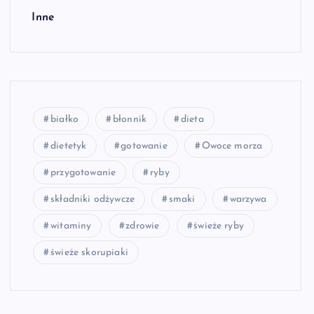
Inne
białko
błonnik
dieta
dietetyk
gotowanie
Owoce morza
przygotowanie
ryby
składniki odżywcze
smaki
warzywa
witaminy
zdrowie
świeże ryby
świeże skorupiaki