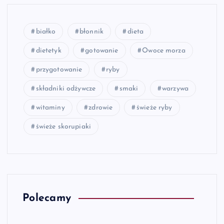
białko
błonnik
dieta
dietetyk
gotowanie
Owoce morza
przygotowanie
ryby
składniki odżywcze
smaki
warzywa
witaminy
zdrowie
świeże ryby
świeże skorupiaki
Polecamy