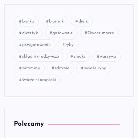
białko
błonnik
dieta
dietetyk
gotowanie
Owoce morza
przygotowanie
ryby
składniki odżywcze
smaki
warzywa
witaminy
zdrowie
świeże ryby
świeże skorupiaki
Polecamy