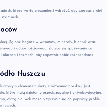
adach, które warto zrozumieć i wdrożyć, aby czerpać z niej
sze z nich.
woców
iej. Są one bogate w witaminy, minerały, błonnik oraz
wiennego i odpornościowego. Zaleca się spożywanie co
h kolorach i formach, aby zapewnić sobie różnorodność
ódło tłuszczu
t kluczowym elementem diety śródziemnomorskiej. Jest
e, które mają działanie przeciwzapalne i antyoksydacyjne.
na, oliwą z oliwek może przyczynić się do poprawy profilu
yniowych.