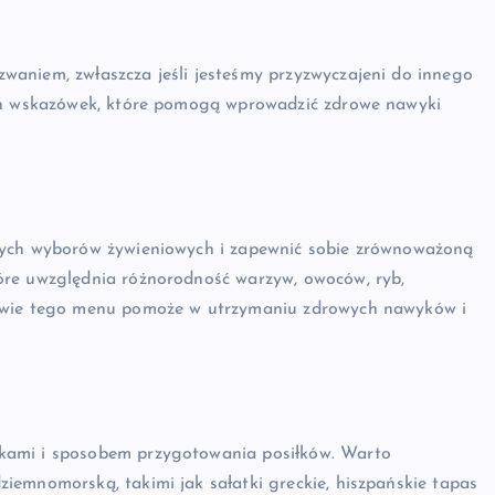
aniem, zwłaszcza jeśli jesteśmy przyzwyczajeni do innego
ych wskazówek, które pomogą wprowadzić zdrowe nawyki
nych wyborów żywieniowych i zapewnić sobie zrównoważoną
óre uwzględnia różnorodność warzyw, owoców, ryb,
tawie tego menu pomoże w utrzymaniu zdrowych nawyków i
kami i sposobem przygotowania posiłków. Warto
iemnomorską, takimi jak sałatki greckie, hiszpańskie tapas