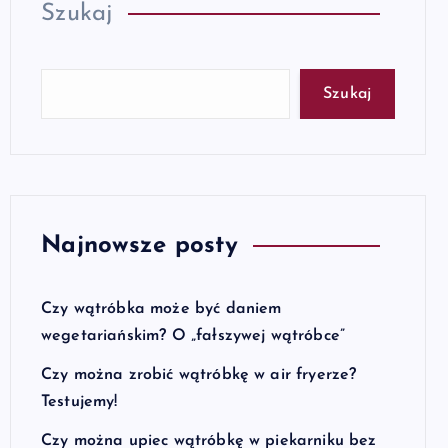
Szukaj
Szukaj
Najnowsze posty
Czy wątróbka może być daniem
wegetariańskim? O „fałszywej wątróbce”
Czy można zrobić wątróbkę w air fryerze?
Testujemy!
Czy można upiec wątróbkę w piekarniku bez