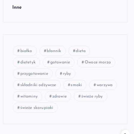
Inne
białko
błonnik
dieta
dietetyk
gotowanie
Owoce morza
przygotowanie
ryby
składniki odżywcze
smaki
warzywa
witaminy
zdrowie
świeże ryby
świeże skorupiaki