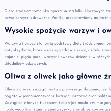
Dieta śródziemnomorska opiera się na kilku kluczowych zas
pełne korzyści zdrowotne. Poniżej przedstawiamy najważniej
Wysokie spożycie warzyw i o
Warzywa i owoce stanowią podstawę diety śródziemnomorsk
antyoksydanty, które wspierają zdrowie serca, układu tra
najmniej pięciu porcji warzyw i owoców dziennie, w różnyc
składników odżywczych.
Oliwa z oliwek jako główne źr
Oliwa z oliwek, szczególnie ta z pierwszego tłoczenia, jes
bogata w jednonienasycone kwasy tłuszczowe oraz polifenol
Zastąpienie innych tłuszczów, takich jak masło czy margary
lipidowego krwi i zmniejszenia ryzyka chorób sercowo-nacz