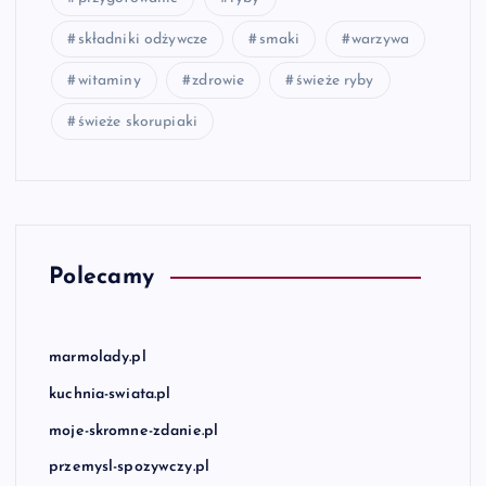
składniki odżywcze
smaki
warzywa
witaminy
zdrowie
świeże ryby
świeże skorupiaki
Polecamy
marmolady.pl
kuchnia-swiata.pl
moje-skromne-zdanie.pl
przemysl-spozywczy.pl