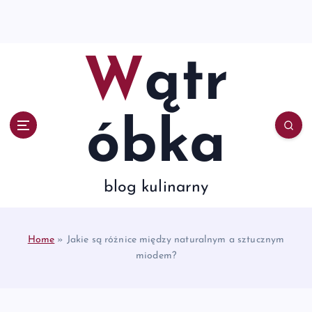
S
k
i
p
Wątr
t
o
c
o
óbka
n
t
e
n
blog kulinarny
t
Home
»
Jakie są różnice między naturalnym a sztucznym
miodem?