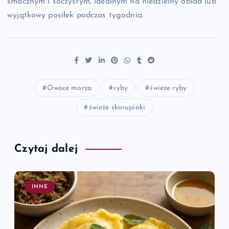
smacznym i soczystym, idealnym na niedzielny obiad lub
wyjątkowy posiłek podczas tygodnia.
Owoce morza
ryby
świeże ryby
świeże skorupiaki
Czytaj dalej
INNE