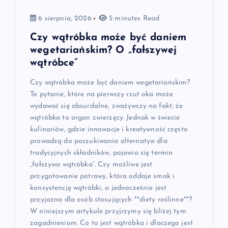
6 sierpnia, 2026
5 minutes Read
Czy wątróbka może być daniem
wegetariańskim? O „fałszywej
wątróbce”
Czy wątróbka może być daniem wegetariańskim?
To pytanie, które na pierwszy rzut oka może
wydawać się absurdalne, zważywszy na fakt, że
wątróbka to organ zwierzęcy. Jednak w świecie
kulinariów, gdzie innowacje i kreatywność często
prowadzą do poszukiwania alternatyw dla
tradycyjnych składników, pojawia się termin
„fałszywa wątróbka”. Czy możliwe jest
przygotowanie potrawy, która oddaje smak i
konsystencję wątróbki, a jednocześnie jest
przyjazna dla osób stosujących **diety roślinne**?
W niniejszym artykule przyjrzymy się bliżej tym
zagadnieniom. Co to jest wątróbka i dlaczego jest