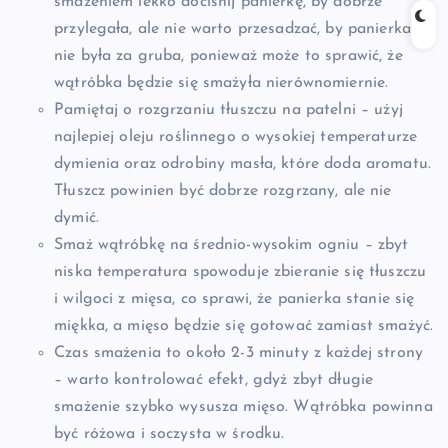
smażeniem lekko dociśnij panierkę, by dobrze
przylegała, ale nie warto przesadzać, by panierka
nie była za gruba, ponieważ może to sprawić, że
wątróbka będzie się smażyła nierównomiernie.
Pamiętaj o rozgrzaniu tłuszczu na patelni – użyj
najlepiej oleju roślinnego o wysokiej temperaturze
dymienia oraz odrobiny masła, które doda aromatu.
Tłuszcz powinien być dobrze rozgrzany, ale nie
dymić.
Smaż wątróbkę na średnio-wysokim ogniu – zbyt
niska temperatura spowoduje zbieranie się tłuszczu
i wilgoci z mięsa, co sprawi, że panierka stanie się
miękka, a mięso będzie się gotować zamiast smażyć.
Czas smażenia to około 2-3 minuty z każdej strony
– warto kontrolować efekt, gdyż zbyt długie
smażenie szybko wysusza mięso. Wątróbka powinna
być różowa i soczysta w środku.