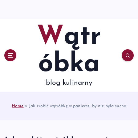
S
k
i
p
Wątr
t
o
c
o
óbka
n
t
e
n
blog kulinarny
t
Home
»
Jak zrobić wątróbkę w panierce, by nie była sucha