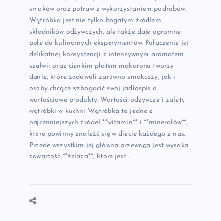
smaków oraz potraw z wykorzystaniem podrobów.
Wątróbka jest nie tylko bogatym źródłem
składników odżywczych, ale także daje ogromne
pole do kulinarnych eksperymentów. Połączenie jej
delikatnej konsystencji z intensywnym aromatem
szałwii oraz cienkim płatem makaronu tworzy
danie, które zadowoli zarówno smakoszy, jak i
osoby chcące wzbogacić swój jadłospis o
wartościowe produkty. Wartości odżywcze i zalety
wątróbki w kuchni Wątróbka to jedno z
najcenniejszych źródeł **witamin** i **minerałów**,
które powinny znaleźć się w diecie każdego z nas.
Przede wszystkim jej główną przewagą jest wysoka
zawartość **żelaza**, które jest…