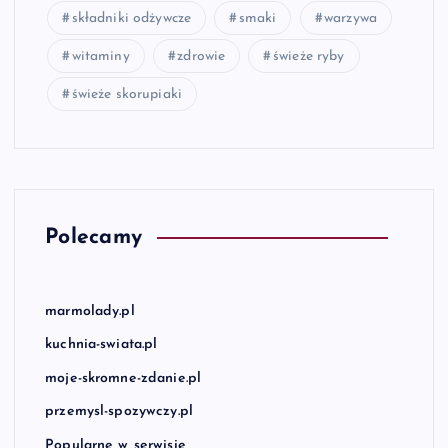
składniki odżywcze
smaki
warzywa
witaminy
zdrowie
świeże ryby
świeże skorupiaki
Polecamy
marmolady.pl
kuchnia-swiata.pl
moje-skromne-zdanie.pl
przemysl-spozywczy.pl
Popularne w serwisie