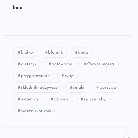
Inne
białko
błonnik
dieta
dietetyk
gotowanie
Owoce morza
przygotowanie
ryby
składniki odżywcze
smaki
warzywa
witaminy
zdrowie
świeże ryby
świeże skorupiaki