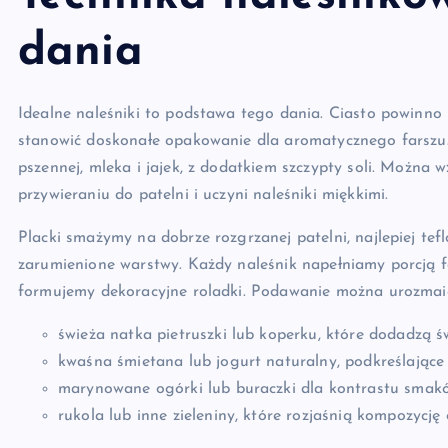
dania
Idealne naleśniki to podstawa tego dania. Ciasto powinno by
stanowić doskonałe opakowanie dla aromatycznego farszu. 
pszennej, mleka i jajek, z dodatkiem szczypty soli. Można 
przywieraniu do patelni i uczyni naleśniki miękkimi.
Placki smażymy na dobrze rozgrzanej patelni, najlepiej tef
zarumienione warstwy. Każdy naleśnik napełniamy porcją f
formujemy dekoracyjne roladki. Podawanie można urozmaici
świeża natka pietruszki lub koperku, które dodadzą św
kwaśna śmietana lub jogurt naturalny, podkreślające
marynowane ogórki lub buraczki dla kontrastu smak
rukola lub inne zieleniny, które rozjaśnią kompozycj