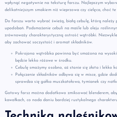
wpłynąć negatywnie na teksturę farszu. Najlepszym wybore
delikatniejszym smakiem niż wieprzowa czy cielęca, choć t
Do farszu warto wybrać świeżą, białą cebulę, którą należy 
upodobań. Podsmażenie cebuli na maśle lub oleju roślinnym 
zrównoważy charakterystyczną ostrość wątróbki. Niezwykle 
aby zachować soczystość i aromat składników.
Pokrojona wątróbka powinna być smażona na wysokim 
będzie lekko różowe w środku.
Cebulę smażymy osobno, aż stanie się złota i lekko k
Połączenie składników odbywa się w misce, gdzie dod
sprawdza się gałka muszkatołowa, tymianek czy natka
Gotowy farsz można dodatkowo zmiksować blenderem, aby u
kawałkach, co nada daniu bardziej rustykalnego charakteru
Technika naleśniko