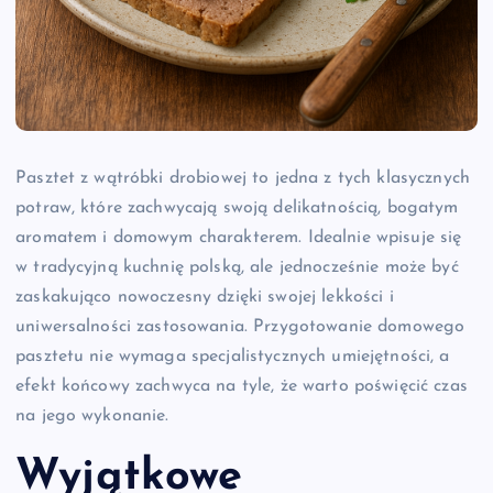
Pasztet z wątróbki drobiowej to jedna z tych klasycznych
potraw, które zachwycają swoją delikatnością, bogatym
aromatem i domowym charakterem. Idealnie wpisuje się
w tradycyjną kuchnię polską, ale jednocześnie może być
zaskakująco nowoczesny dzięki swojej lekkości i
uniwersalności zastosowania. Przygotowanie domowego
pasztetu nie wymaga specjalistycznych umiejętności, a
efekt końcowy zachwyca na tyle, że warto poświęcić czas
na jego wykonanie.
Wyjątkowe