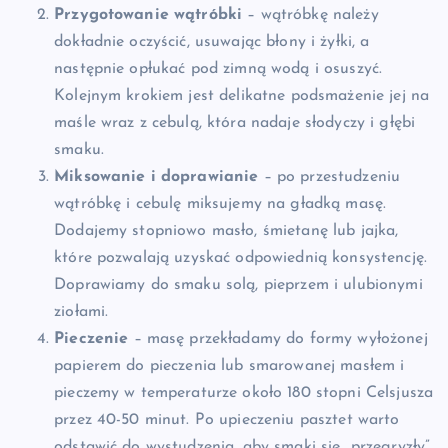
Przygotowanie wątróbki
– wątróbkę należy
dokładnie oczyścić, usuwając błony i żyłki, a
następnie opłukać pod zimną wodą i osuszyć.
Kolejnym krokiem jest delikatne podsmażenie jej na
maśle wraz z cebulą, która nadaje słodyczy i głębi
smaku.
Miksowanie i doprawianie
– po przestudzeniu
wątróbkę i cebulę miksujemy na gładką masę.
Dodajemy stopniowo masło, śmietanę lub jajka,
które pozwalają uzyskać odpowiednią konsystencję.
Doprawiamy do smaku solą, pieprzem i ulubionymi
ziołami.
Pieczenie
– masę przekładamy do formy wyłożonej
papierem do pieczenia lub smarowanej masłem i
pieczemy w temperaturze około 180 stopni Celsjusza
przez 40-50 minut. Po upieczeniu pasztet warto
odstawić do wystudzenia, aby smaki się „przegryzły”