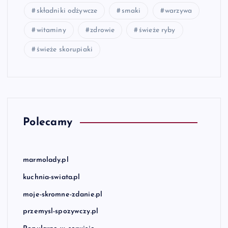
składniki odżywcze
smaki
warzywa
witaminy
zdrowie
świeże ryby
świeże skorupiaki
Polecamy
marmolady.pl
kuchnia-swiata.pl
moje-skromne-zdanie.pl
przemysl-spozywczy.pl