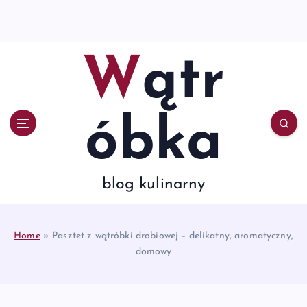
S
k
i
p
Wątr
t
o
c
o
óbka
n
t
e
n
blog kulinarny
t
Home
»
Pasztet z wątróbki drobiowej – delikatny, aromatyczny,
domowy