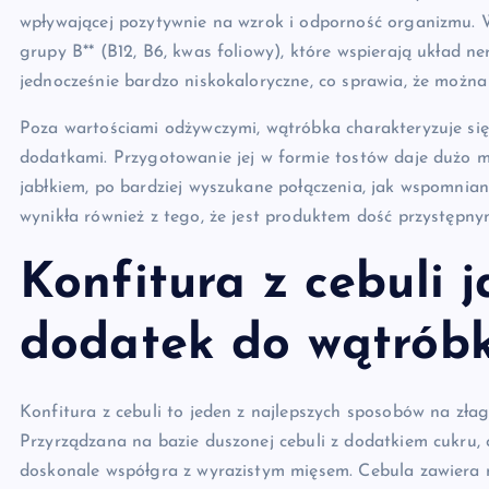
wpływającej pozytywnie na wzrok i odporność organizmu. W
grupy B** (B12, B6, kwas foliowy), które wspierają układ n
jednocześnie bardzo niskokaloryczne, co sprawia, że możn
Poza wartościami odżywczymi, wątróbka charakteryzuje si
dodatkami. Przygotowanie jej w formie tostów daje dużo mo
jabłkiem, po bardziej wyszukane połączenia, jak wspomnian
wynikła również z tego, że jest produktem dość przystępn
Konfitura z cebuli 
dodatek do wątróbk
Konfitura z cebuli to jeden z najlepszych sposobów na złag
Przyrządzana na bazie duszonej cebuli z dodatkiem cukru,
doskonale współgra z wyrazistym mięsem. Cebula zawiera 