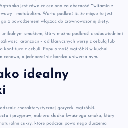
ątróbka jest również ceniona za obecność **witamin z
erwowy i metabolizm. Warto podkreślić, że mięso to jest
a go z powodzeniem włączać do zrównoważonej diety.
ę unikalnym smakiem, który można podkreślić odpowiednimi
żliwości aranżacji – od klasycznych wersji z cebulą lub
a konfitura z cebuli. Popularność wątróbki w kuchni
ym cenowo, a jednocześnie bardzo uniwersalnym.
jako idealny
i
odzenie charakterystycznej goryczki wątróbki.
 octu i przypraw, nabiera słodko-kwaśnego smaku, który
naturalne cukry, które podczas powolnego duszenia