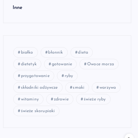
Inne
białko
błonnik
dieta
dietetyk
gotowanie
Owoce morza
przygotowanie
ryby
składniki odżywcze
smaki
warzywa
witaminy
zdrowie
świeże ryby
świeże skorupiaki