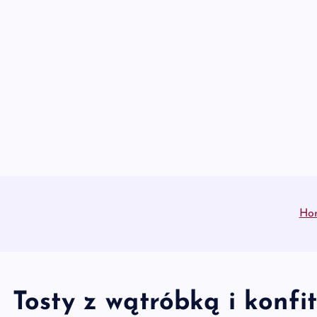
S
k
i
p
t
o
c
o
n
t
e
Ho
n
t
Tosty z wątróbką i konfit