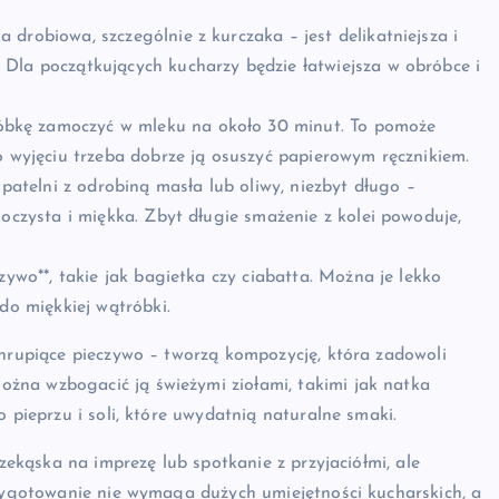
 drobiowa, szczególnie z kurczaka – jest delikatniejsza i
Dla początkujących kucharzy będzie łatwiejsza w obróbce i
bkę zamoczyć w mleku na około 30 minut. To pomoże
o wyjęciu trzeba dobrze ją osuszyć papierowym ręcznikiem.
telni z odrobiną masła lub oliwy, niezbyt długo –
soczysta i miękka. Zbyt długie smażenie z kolei powoduje,
zywo**, takie jak bagietka czy ciabatta. Można je lekko
do miękkiej wątróbki.
chrupiące pieczywo – tworzą kompozycję, która zadowoli
żna wzbogacić ją świeżymi ziołami, takimi jak natka
 pieprzu i soli, które uwydatnią naturalne smaki.
rzekąska na imprezę lub spotkanie z przyjaciółmi, ale
rzygotowanie nie wymaga dużych umiejętności kucharskich, a