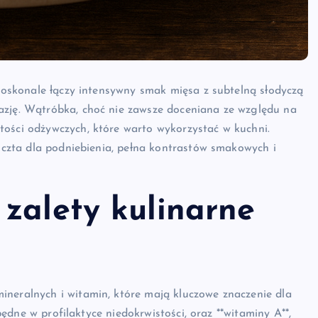
 doskonale łączy intensywny smak mięsa z subtelną słodyczą
azję. Wątróbka, choć nie zawsze doceniana ze względu na
tości odżywczych, które warto wykorzystać w kuchni.
 uczta dla podniebienia, pełna kontrastów smakowych i
zalety kulinarne
ineralnych i witamin, które mają kluczowe znaczenie dla
zbędne w profilaktyce niedokrwistości, oraz **witaminy A**,