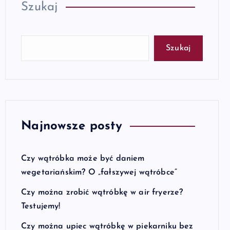
Szukaj
Szukaj
Najnowsze posty
Czy wątróbka może być daniem
wegetariańskim? O „fałszywej wątróbce”
Czy można zrobić wątróbkę w air fryerze?
Testujemy!
Czy można upiec wątróbkę w piekarniku bez