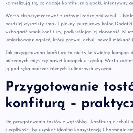
karmelizują się, co nadaje konfiturze głęboki, intensywny a
Warto eksperymentować z różnymi rodzajami cebuli – biała
bardziej wyrazisty smak i piękny, purpurowy kolor. Dodatki
wzbogacić smak konfitury, podkreślając jej złożoność. Klu
umiarkowane ognień, który pozwoli cebuli powoli mięknąć i
Tak przygotowana konfitura to nie tylko świetny kompan d
pieczonych mięs czy nawet kanapek z szynką. Warto zatem 
ją pod ręką podczas różnych kulinarnych wyzwań.
Przygotowanie tost
konfiturą – prakty
Do przygotowania tostów z wątróbką i konfiturą z cebuli 
cierpliwości, by uzyskać idealną konsystencję i harmonię s