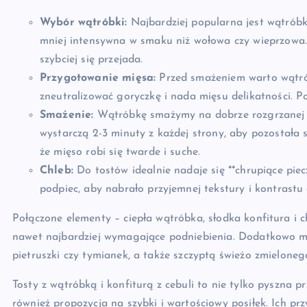
Wybór wątróbki:
Najbardziej popularna jest wątróbka
mniej intensywna w smaku niż wołowa czy wieprzowa. 
szybciej się przejada.
Przygotowanie mięsa:
Przed smażeniem warto wątró
zneutralizować goryczkę i nada mięsu delikatności. P
Smażenie:
Wątróbkę smażymy na dobrze rozgrzanej pa
wystarczą 2-3 minuty z każdej strony, aby pozostała 
że mięso robi się twarde i suche.
Chleb:
Do tostów idealnie nadaje się **chrupiące piec
podpiec, aby nabrało przyjemnej tekstury i kontrastu 
Połączone elementy – ciepła wątróbka, słodka konfitura i 
nawet najbardziej wymagające podniebienia. Dodatkowo mo
pietruszki czy tymianek, a także szczyptą świeżo zmielonego
Tosty z wątróbką i konfiturą z cebuli to nie tylko pyszna p
również propozycja na szybki i wartościowy posiłek. Ich p