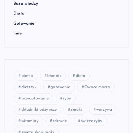
Baza wiedzy
Dieta
Gotowanie
Inne
białko
błonnik
dieta
dietetyk
gotowanie
Owoce morza
przygotowanie
ryby
składniki odżywcze
smaki
warzywa
witaminy
zdrowie
świeże ryby
świeże skorupiaki