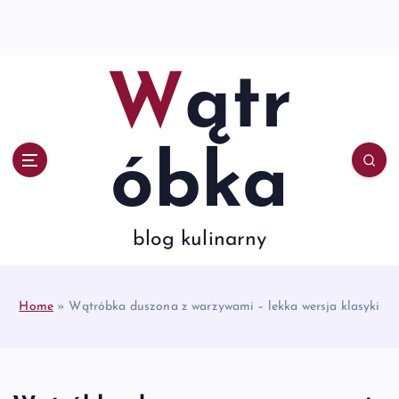
S
k
i
p
Wątr
t
o
c
o
óbka
n
t
e
n
blog kulinarny
t
Home
»
Wątróbka duszona z warzywami – lekka wersja klasyki