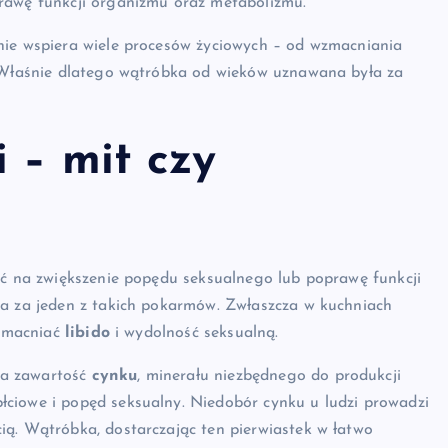
rawę funkcji organizmu oraz metabolizmu.
nie wspiera wiele procesów życiowych – od wzmacniania
. Właśnie dlatego wątróbka od wieków uznawana była za
 – mit czy
ać na zwiększenie popędu seksualnego lub poprawę funkcji
na za jeden z takich pokarmów. Zwłaszcza w kuchniach
wzmacniać
libido
i wydolność seksualną.
ka zawartość
cynku
, minerału niezbędnego do produkcji
ciowe i popęd seksualny. Niedobór cynku u ludzi prowadzi
ią. Wątróbka, dostarczając ten pierwiastek w łatwo