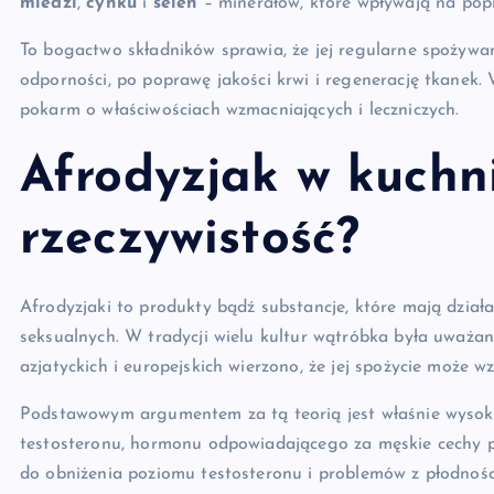
miedzi
,
cynku
i
selen
– minerałów, które wpływają na pop
To bogactwo składników sprawia, że jej regularne spożywa
odporności, po poprawę jakości krwi i regenerację tkanek
pokarm o właściwościach wzmacniających i leczniczych.
Afrodyzjak w kuchni
rzeczywistość?
Afrodyzjaki to produkty bądź substancje, które mają dział
seksualnych. W tradycji wielu kultur wątróbka była uważa
azjatyckich i europejskich wierzono, że jej spożycie może 
Podstawowym argumentem za tą teorią jest właśnie wyso
testosteronu, hormonu odpowiadającego za męskie cechy pł
do obniżenia poziomu testosteronu i problemów z płodnośc