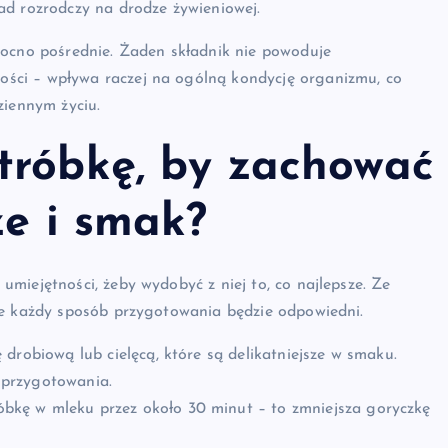
ad rozrodczy na drodze żywieniowej.
mocno pośrednie. Żaden składnik nie powoduje
ści – wpływa raczej na ogólną kondycję organizmu, co
ziennym życiu.
tróbkę, by zachować
ze i smak?
miejętności, żeby wydobyć z niej to, co najlepsze. Ze
ie każdy sposób przygotowania będzie odpowiedni.
 drobiową lub cielęcą, które są delikatniejsze w smaku.
 przygotowania.
bkę w mleku przez około 30 minut – to zmniejsza goryczkę