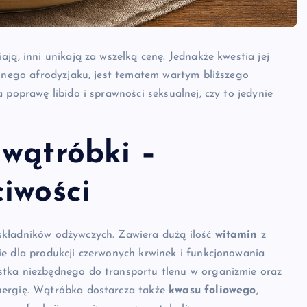
ją, inni unikają za wszelką cenę. Jednakże kwestia jej
alnego afrodyzjaku, jest tematem wartym bliższego
 poprawę libido i sprawności seksualnej, czy to jedynie
 wątróbki –
iwości
składników odżywczych. Zawiera dużą ilość
witamin
z
ie dla produkcji czerwonych krwinek i funkcjonowania
stka niezbędnego do transportu tlenu w organizmie oraz
nergię. Wątróbka dostarcza także
kwasu foliowego
,