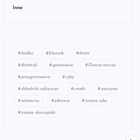
Inne
białko
błonnik
dieta
dietetyk
gotowanie
Owoce morza
przygotowanie
ryby
składniki odżywcze
smaki
warzywa
witaminy
zdrowie
świeże ryby
świeże skorupiaki