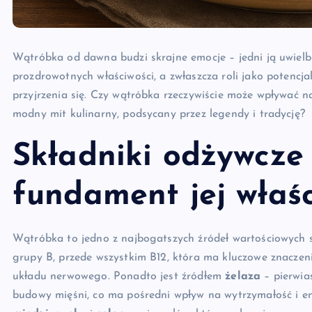
Wątróbka od dawna budzi skrajne emocje – jedni ją uwielbia
prozdrowotnych właściwości, a zwłaszcza roli jako potencj
przyjrzenia się. Czy wątróbka rzeczywiście może wpływać na
modny mit kulinarny, podsycany przez legendy i tradycję?
Składniki odżywcze
fundament jej właśc
Wątróbka to jedno z najbogatszych źródeł wartościowych 
grupy B, przede wszystkim B12, która ma kluczowe znaczen
układu nerwowego. Ponadto jest źródłem
żelaza
– pierwia
budowy mięśni, co ma pośredni wpływ na wytrzymałość i e