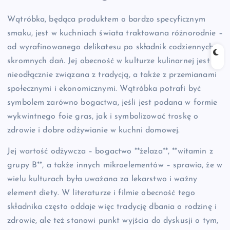
Wątróbka, będąca produktem o bardzo specyficznym
smaku, jest w kuchniach świata traktowana różnorodnie –
od wyrafinowanego delikatesu po składnik codziennych,
skromnych dań. Jej obecność w kulturze kulinarnej jest
nieodłącznie związana z tradycją, a także z przemianami
społecznymi i ekonomicznymi. Wątróbka potrafi być
symbolem zarówno bogactwa, jeśli jest podana w formie
wykwintnego foie gras, jak i symbolizować troskę o
zdrowie i dobre odżywianie w kuchni domowej.
Jej wartość odżywcza – bogactwo **żelaza**, **witamin z
grupy B**, a także innych mikroelementów – sprawia, że w
wielu kulturach była uważana za lekarstwo i ważny
element diety. W literaturze i filmie obecność tego
składnika często oddaje więc tradycję dbania o rodzinę i
zdrowie, ale też stanowi punkt wyjścia do dyskusji o tym,