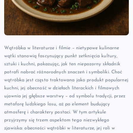
Wątróbka w literaturze i filmie – nietypowe kulinarne
wątki stanowią fascynujący punkt zetknięcia kultury,
sztuki i kuchni, pokazując, jak ten niepozorny składnik
potrafi nabrać różnorodnych znaczeń i symboliki. Choć
wątróbka jest często traktowana jako produkt popularnej
kuchni, jej obecność w dziełach literackich i filmowych
ujawnia jej głębsze warstwy – od symbolu tradycji, przez
metaforę ludzkiego losu, aż po element budujący
atmosferę i charaktery postaci. W tym artykule
przyjrzymy się trzem aspektom tego niezwykłego
zjawiska: obecności wątróbki w literaturze, jej roli w