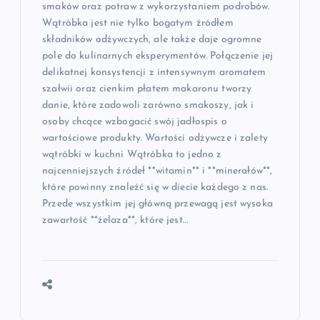
smaków oraz potraw z wykorzystaniem podrobów.
Wątróbka jest nie tylko bogatym źródłem
składników odżywczych, ale także daje ogromne
pole do kulinarnych eksperymentów. Połączenie jej
delikatnej konsystencji z intensywnym aromatem
szałwii oraz cienkim płatem makaronu tworzy
danie, które zadowoli zarówno smakoszy, jak i
osoby chcące wzbogacić swój jadłospis o
wartościowe produkty. Wartości odżywcze i zalety
wątróbki w kuchni Wątróbka to jedno z
najcenniejszych źródeł **witamin** i **minerałów**,
które powinny znaleźć się w diecie każdego z nas.
Przede wszystkim jej główną przewagą jest wysoka
zawartość **żelaza**, które jest…