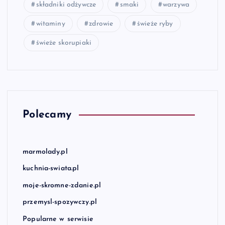
składniki odżywcze
smaki
warzywa
witaminy
zdrowie
świeże ryby
świeże skorupiaki
Polecamy
marmolady.pl
kuchnia-swiata.pl
moje-skromne-zdanie.pl
przemysl-spozywczy.pl
Popularne w serwisie