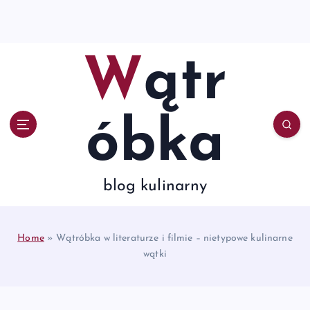
S
k
i
p
Wątr
t
o
c
o
óbka
n
t
e
n
blog kulinarny
t
Home
»
Wątróbka w literaturze i filmie – nietypowe kulinarne
wątki