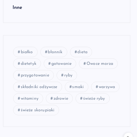
Inne
białko
błonnik
dieta
dietetyk
gotowanie
Owoce morza
przygotowanie
ryby
składniki odżywcze
smaki
warzywa
witaminy
zdrowie
świeże ryby
świeże skorupiaki