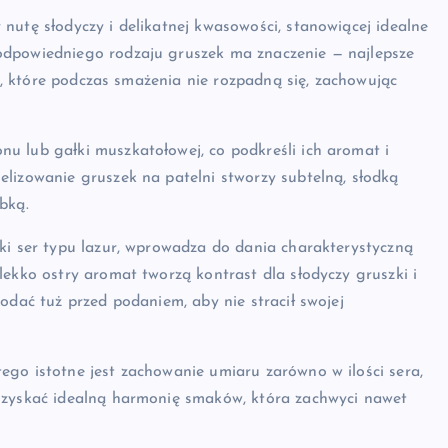
nutę słodyczy i delikatnej kwasowości, stanowiącej idealne
odpowiedniego rodzaju gruszek ma znaczenie — najlepsze
ps, które podczas smażenia nie rozpadną się, zachowując
u lub gałki muszkatołowej, co podkreśli ich aromat i
lizowanie gruszek na patelni stworzy subtelną, słodką
bką.
ski ser typu lazur, wprowadza do dania charakterystyczną
lekko ostry aromat tworzą kontrast dla słodyczy gruszki i
odać tuż przed podaniem, aby nie stracił swojej
ego istotne jest zachowanie umiaru zarówno w ilości sera,
 uzyskać idealną harmonię smaków, która zachwyci nawet