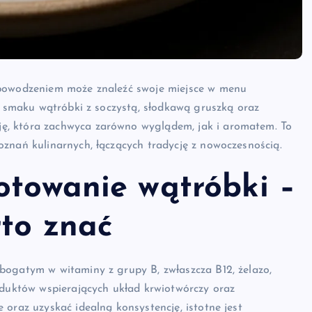
 powodzeniem może znaleźć swoje miejsce w menu
 w smaku wątróbki z soczystą, słodkawą gruszką oraz
ę, która zachwyca zarówno wyglądem, jak i aromatem. To
znań kulinarnych, łączących tradycję z nowoczesnością.
otowanie wątróbki –
rto znać
 bogatym w witaminy z grupy B, zwłaszcza B12, żelazo,
oduktów wspierających układ krwiotwórczy oraz
oraz uzyskać idealną konsystencję, istotne jest