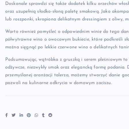
Doskonale sprawdzi się także dodatek kilku orzechów włos
oraz uzupełnią słodko-słoną paletę smakową. Jako akompani
lub roszponki, skropiona delikatnym dressingiem z oliwy, m
Warto również pomyśleć o odpowiednim winie do tego dani
półwytrawne wino o owocowym bukiecie, które podkreśli sł
można sięgnąć po lekkie czerwone wino o delikatnych tanina
Podsumowując, wątróbka z gruszką i serem pleśniowym to p
odżywcze, niezwykły smak oraz elegancką formę podania. 
przemyślanej aranżacji talerza, możemy stworzyć danie godn
pozwoli na kulinarne odkrycia w domowym zaciszu.