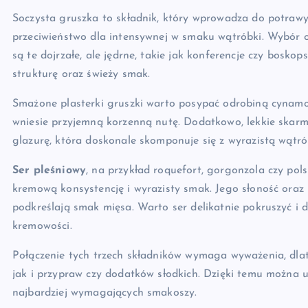
Soczysta gruszka to składnik, który wprowadza do potrawy 
przeciwieństwo dla intensywnej w smaku wątróbki. Wybór 
są te dojrzałe, ale jędrne, takie jak konferencje czy bosko
strukturę oraz świeży smak.
Smażone plasterki gruszki warto posypać odrobiną cynamon
wniesie przyjemną korzenną nutę. Dodatkowo, lekkie skarme
glazurę, która doskonale skomponuje się z wyrazistą wątró
Ser pleśniowy
, na przykład roquefort, gorgonzola czy pol
kremową konsystencję i wyrazisty smak. Jego słoność oraz 
podkreślają smak mięsa. Warto ser delikatnie pokruszyć i d
kremowości.
Połączenie tych trzech składników wymaga wyważenia, dlat
jak i przypraw czy dodatków słodkich. Dzięki temu można
najbardziej wymagających smakoszy.