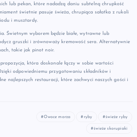
kich lub pekan, które nadadzą daniu subtelną chrupkość
ament świetnie pasuje świeża, chrupiąca sałatka z rukoli
iodu i musztardy.
a. Świetnym wyborem będzie białe, wytrawne lub
odycz gruszki i zrównoważy kremowość sera. Alternatywnie
ch, takie jak pinot noir.
ropozycja, która doskonale łączy w sobie wartości
Dzięki odpowiedniemu przygotowaniu składników i
e najlepszych restauracji, które zachwyci naszych gości i
Owoce morza
ryby
świeże ryby
świeże skorupiaki