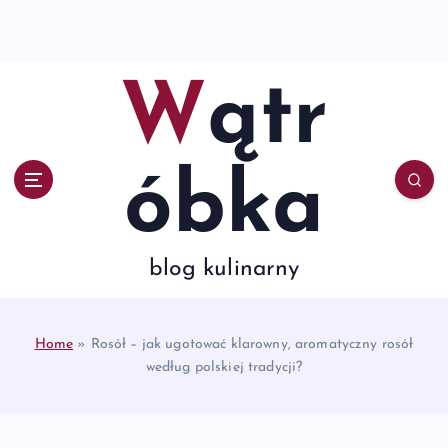
S
k
i
p
Wątr
t
o
c
o
óbka
n
t
e
n
blog kulinarny
t
Home
»
Rosół – jak ugotować klarowny, aromatyczny rosół
według polskiej tradycji?