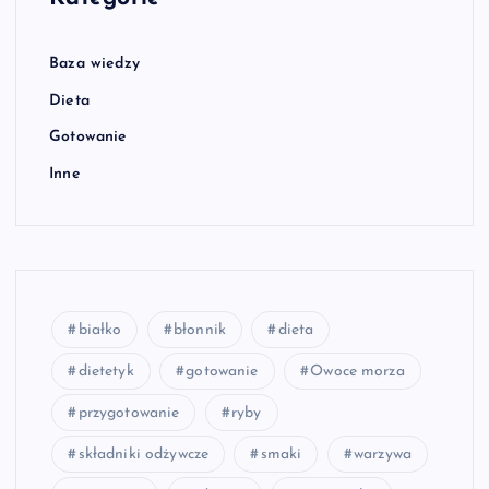
Baza wiedzy
Dieta
Gotowanie
Inne
białko
błonnik
dieta
dietetyk
gotowanie
Owoce morza
przygotowanie
ryby
składniki odżywcze
smaki
warzywa