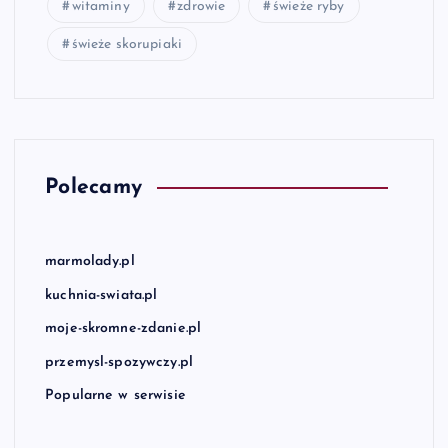
witaminy
zdrowie
świeże ryby
świeże skorupiaki
Polecamy
marmolady.pl
kuchnia-swiata.pl
moje-skromne-zdanie.pl
przemysl-spozywczy.pl
Popularne w serwisie